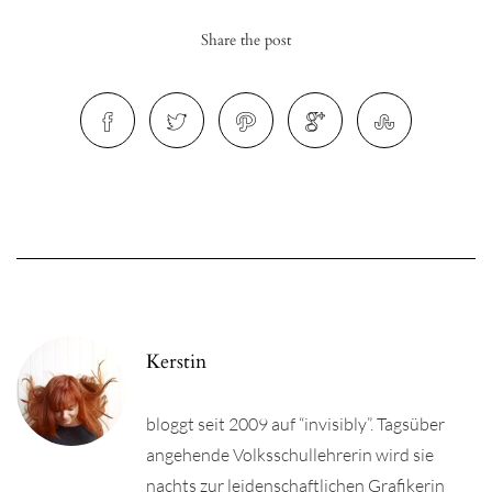
Share the post
r
ionen
to
b
Kerstin
bloggt seit 2009 auf “invisibly”. Tagsüber
angehende Volksschullehrerin wird sie
nachts zur leidenschaftlichen Grafikerin