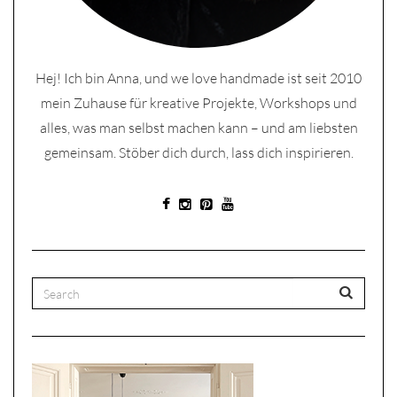
Hej! Ich bin Anna, und we love handmade ist seit 2010
mein Zuhause für kreative Projekte, Workshops und
alles, was man selbst machen kann – und am liebsten
gemeinsam. Stöber dich durch, lass dich inspirieren.