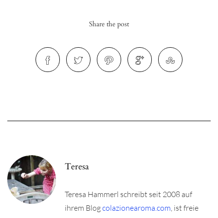
Share the post
r
ionen
to
b
Teresa
Teresa Hammerl schreibt seit 2008 auf
ihrem Blog
colazionearoma.com
, ist freie