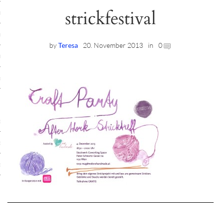
strickfestival
ruck-Workshops
op-Location
by
Teresa
20. November 2013
in
0
ilding-Workshops
rkshops
op
rkshops
oad
ein