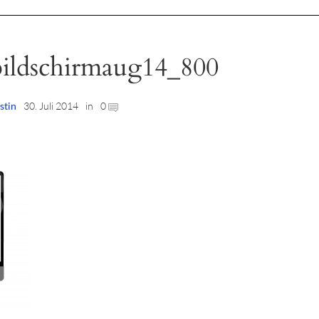
bildschirmaug14_800
stin
30. Juli 2014
in
0