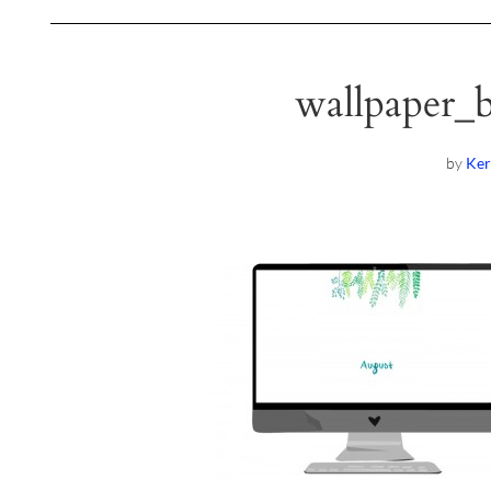
wallpaper_
by
Ker