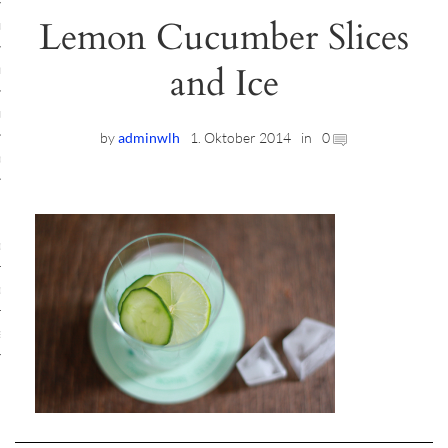
Lemon Cucumber Slices
ruck-Workshops
and Ice
op-Location
ilding-Workshops
by
adminwlh
1. Oktober 2014
in
0
rkshops
op
rkshops
oad
ein