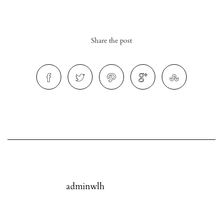
Share the post
r
ionen
to
b
adminwlh