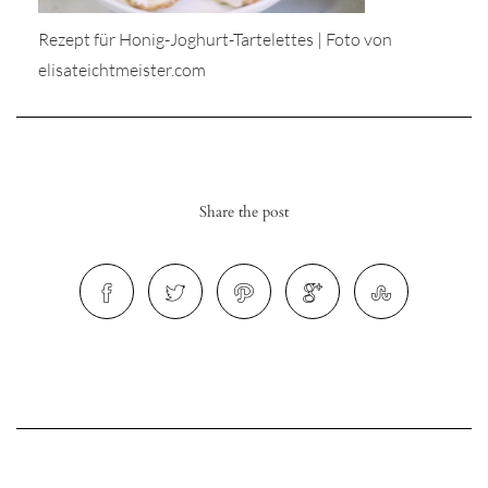
Rezept für Honig-Joghurt-Tartelettes | Foto von
elisateichtmeister.com
r
ionen
Share the post
to
b