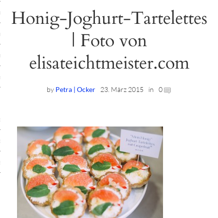
Honig-Joghurt-Tartelettes
ruck-Workshops
| Foto von
op-Location
elisateichtmeister.com
ilding-Workshops
rkshops
by
Petra | Ocker
23. März 2015
in
0
op
rkshops
oad
ein