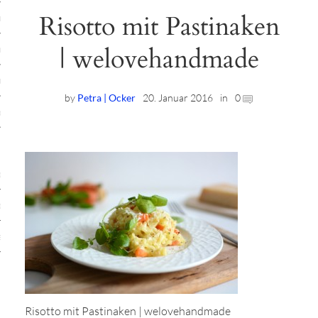
Risotto mit Pastinaken
ruck-Workshops
| welovehandmade
op-Location
ilding-Workshops
by
Petra | Ocker
20. Januar 2016
in
0
rkshops
op
rkshops
oad
ein
Risotto mit Pastinaken | welovehandmade