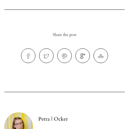
Share the post
r
ionen
to
b
Petra | Ocker