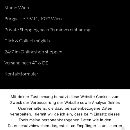
Studio Wien
Burggasse 79/11, 1070 Wien
Private Shopping nach Terminvereinbarung
Click & Collect möglich
24/7 im Onlineshop shoppen
Versand nach AT & DE
Kontaktformular
Mit deiner Zustimmung benutzt diese Website Cookies zum
Zweck der Verbesserung der Website sowie Analyse Deines
Userverhaltens, die dazu personenbezogene Daten
verarbeiten. Hiermit willige ich ein, dass beim Einsatz dieses
Tools meine personenbezogenen Daten wie in den
Datenschutzhinweisen dargestellt an Empfänger in unsicheren