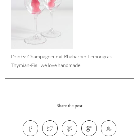
r
Drinks: Champagner mit Rhabarber-Lemongras-
ionen
Thymian-Eis | we love handmade
to
b
Share the post