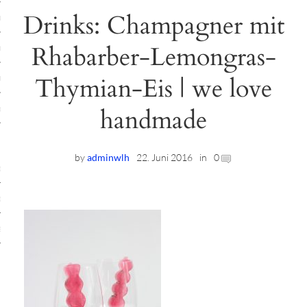
Drinks: Champagner mit
ruck-Workshops
Rhabarber-Lemongras-
op-Location
Thymian-Eis | we love
ilding-Workshops
rkshops
handmade
op
by
adminwlh
22. Juni 2016
in
0
rkshops
oad
ein