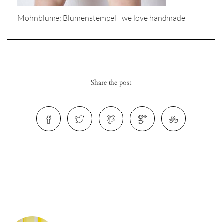
Mohnblume: Blumenstempel | we love handmade
r
Share the post
ionen
to
b