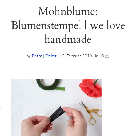
Mohnblume:
ruck-Workshops
Blumenstempel | we love
op-Location
handmade
ilding-Workshops
rkshops
by
Petra | Ocker
15. Februar 2018
in
0
op
rkshops
oad
ein