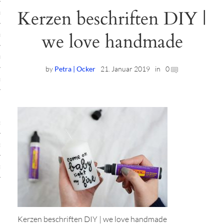
Kerzen beschriften DIY |
ruck-Workshops
we love handmade
op-Location
ilding-Workshops
by
Petra | Ocker
21. Januar 2019
in
0
rkshops
op
rkshops
oad
ein
Kerzen beschriften DIY | we love handmade