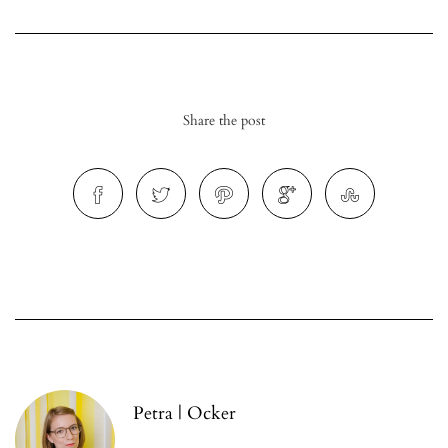
Share the post
r
ionen
to
b
Petra | Ocker