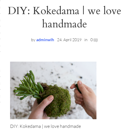
DIY: Kokedama | we love
ruck-Workshops
handmade
op-Location
ilding-Workshops
by
adminwlh
24. April 2019
in
0
rkshops
op
rkshops
oad
ein
DIY: Kokedama | we love handmade