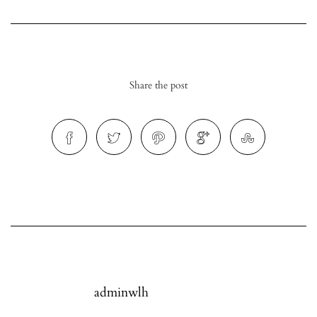
Share the post
r
ionen
to
b
adminwlh