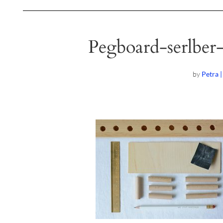
Pegboard-serlbe
by
Petra 