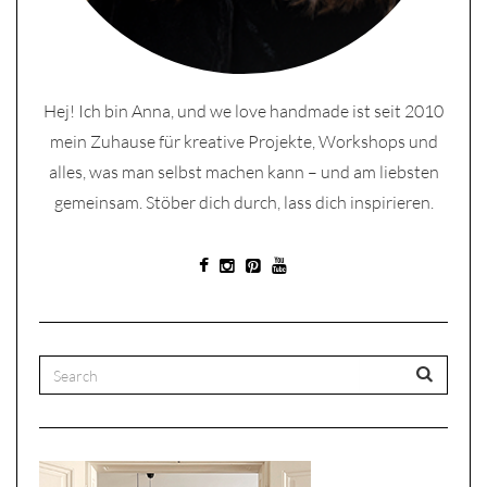
Hej! Ich bin Anna, und we love handmade ist seit 2010
mein Zuhause für kreative Projekte, Workshops und
alles, was man selbst machen kann – und am liebsten
gemeinsam. Stöber dich durch, lass dich inspirieren.