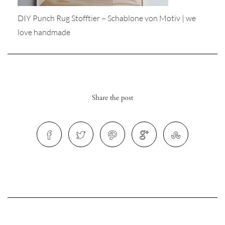
DIY Punch Rug Stofftier – Schablone von Motiv | we
love handmade
r
ionen
Share the post
to
b