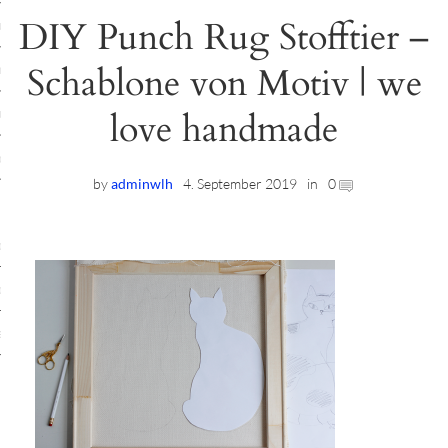
DIY Punch Rug Stofftier –
ruck-Workshops
Schablone von Motiv | we
op-Location
love handmade
ilding-Workshops
rkshops
by
adminwlh
4. September 2019
in
0
op
rkshops
oad
ein