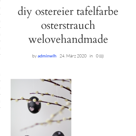
diy ostereier tafelfarbe
ruck-Workshops
osterstrauch
op-Location
welovehandmade
ilding-Workshops
rkshops
by
adminwlh
24. März 2020
in
0
op
rkshops
oad
ein