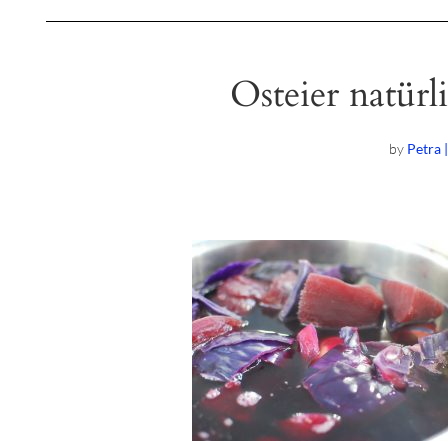
Osteier natürl
by
Petra 