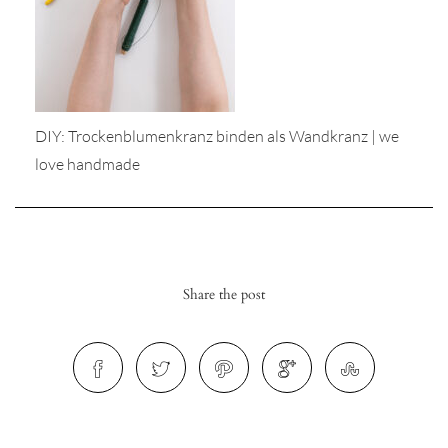
DIY: Trockenblumenkranz binden als Wandkranz | we
r
love handmade
ionen
to
Share the post
b