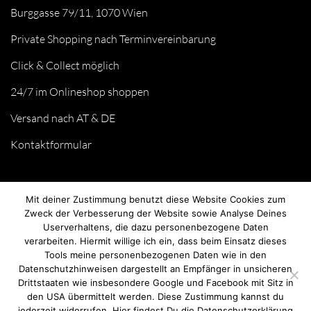
Burggasse 79/11, 1070 Wien
Private Shopping nach Terminvereinbarung
Click & Collect möglich
24/7 im Onlineshop shoppen
Versand nach AT & DE
Kontaktformular
Mit deiner Zustimmung benutzt diese Website Cookies zum
Zweck der Verbesserung der Website sowie Analyse Deines
Userverhaltens, die dazu personenbezogene Daten
verarbeiten. Hiermit willige ich ein, dass beim Einsatz dieses
Tools meine personenbezogenen Daten wie in den
Datenschutzhinweisen dargestellt an Empfänger in unsicheren
Drittstaaten wie insbesondere Google und Facebook mit Sitz in
© we love handmade 2026. All rights reserved.
den USA übermittelt werden. Diese Zustimmung kannst du
jederzeit widerrufen. Hier findest Du die Datenschutzerklärung