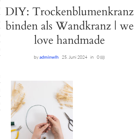
DIY: Trockenblumenkranz
ruck-Workshops
binden als Wandkranz | we
op-Location
love handmade
ilding-Workshops
rkshops
by
adminwlh
25. Juni 2024
in
0
op
rkshops
oad
ein