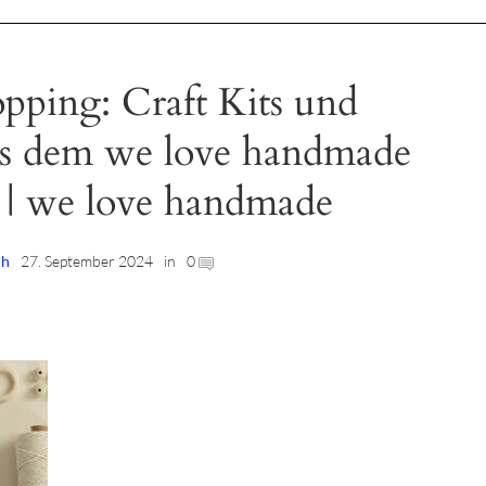
ping: Craft Kits und
us dem we love handmade
 | we love handmade
lh
27. September 2024
in
0