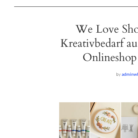
We Love Shop
Kreativbedarf a
Onlineshop
by
adminw