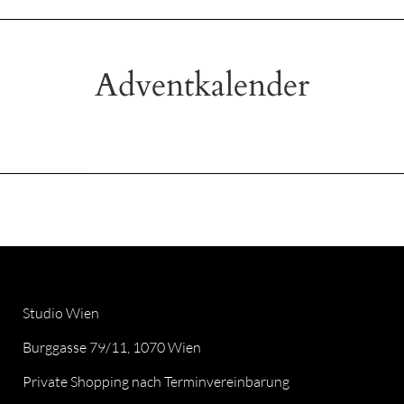
Adventkalender
Studio Wien
Burggasse 79/11, 1070 Wien
Private Shopping nach Terminvereinbarung