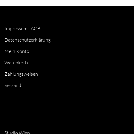
Impressum
|
AGB
Datenschutzerklärung
r
Mein Konto
ionen
Warenkorb
Zahlungsweisen
to
Versand
b
Studio Wien