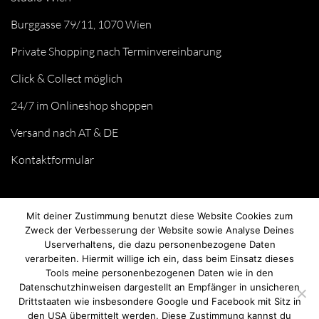
Burggasse 79/11, 1070 Wien
Private Shopping nach Terminvereinbarung
Click & Collect möglich
24/7 im Onlineshop shoppen
Versand nach AT & DE
Kontaktformular
Mit deiner Zustimmung benutzt diese Website Cookies zum
Zweck der Verbesserung der Website sowie Analyse Deines
Userverhaltens, die dazu personenbezogene Daten
verarbeiten. Hiermit willige ich ein, dass beim Einsatz dieses
Tools meine personenbezogenen Daten wie in den
Datenschutzhinweisen dargestellt an Empfänger in unsicheren
Drittstaaten wie insbesondere Google und Facebook mit Sitz in
© we love handmade 2026. All rights reserved.
den USA übermittelt werden. Diese Zustimmung kannst du