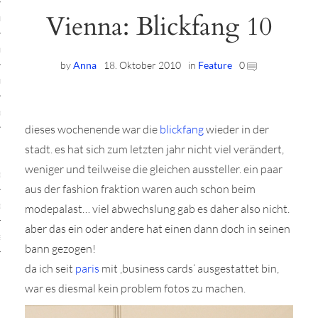
Vienna: Blickfang 10
ruck-Workshops
op-Location
by
Anna
18. Oktober 2010
in
Feature
0
ilding-Workshops
rkshops
dieses wochenende war die
blickfang
wieder in der
op
stadt. es hat sich zum letzten jahr nicht viel verändert,
weniger und teilweise die gleichen aussteller. ein paar
rkshops
aus der fashion fraktion waren auch schon beim
oad
modepalast… viel abwechslung gab es daher also nicht.
aber das ein oder andere hat einen dann doch in seinen
ein
bann gezogen!
da ich seit
paris
mit ‚business cards‘ ausgestattet bin,
war es diesmal kein problem fotos zu machen.