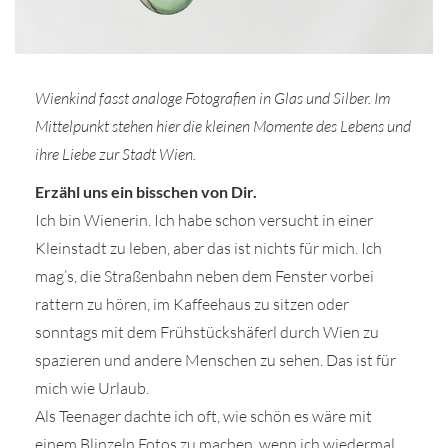
Wienkind fasst analoge Fotografien in Glas und Silber. Im
Mittelpunkt stehen hier die kleinen Momente des Lebens und
r
ihre Liebe zur Stadt Wien.
ionen
Erzähl uns ein bisschen von Dir.
Ich bin Wienerin. Ich habe schon versucht in einer
Kleinstadt zu leben, aber das ist nichts für mich. Ich
to
mag’s, die Straßenbahn neben dem Fenster vorbei
rattern zu hören, im Kaffeehaus zu sitzen oder
b
sonntags mit dem Frühstückshäferl durch Wien zu
spazieren und andere Menschen zu sehen. Das ist für
mich wie Urlaub.
Als Teenager dachte ich oft, wie schön es wäre mit
einem Blinzeln Fotos zu machen, wenn ich wiedermal