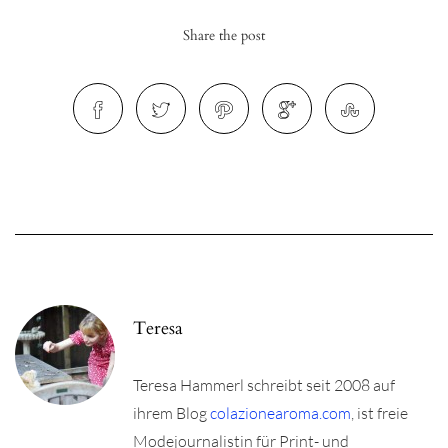
Share the post
r
ionen
to
b
Teresa
Teresa Hammerl schreibt seit 2008 auf
ihrem Blog
colazionearoma.com
, ist freie
Modejournalistin für Print- und