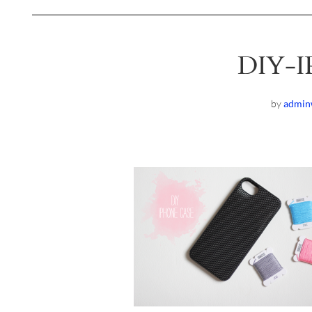
DIY-
by
admin