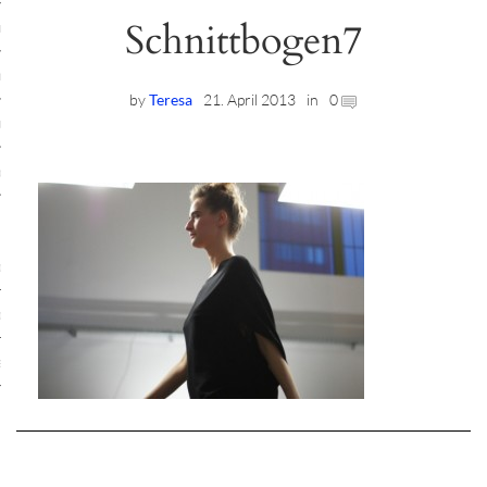
Schnittbogen7
ruck-Workshops
op-Location
by
Teresa
21. April 2013
in
0
ilding-Workshops
rkshops
op
rkshops
oad
ein