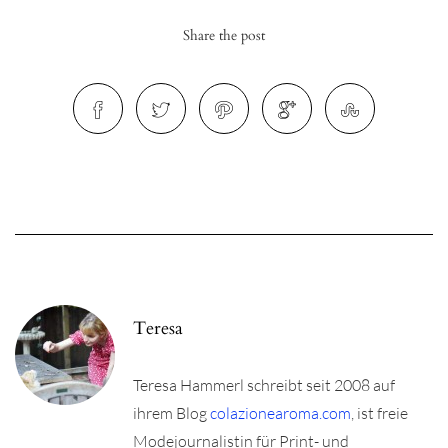
Share the post
r
ionen
to
b
Teresa
Teresa Hammerl schreibt seit 2008 auf
ihrem Blog
colazionearoma.com
, ist freie
Modejournalistin für Print- und