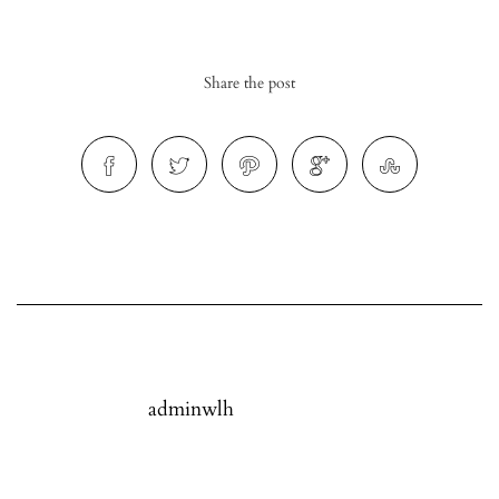
Share the post
r
ionen
to
b
adminwlh