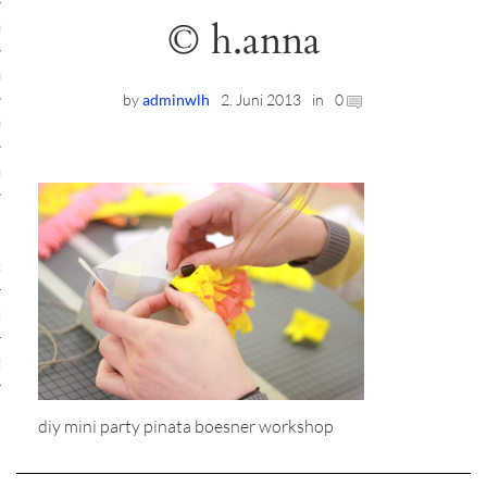
© h.anna
ruck-Workshops
op-Location
by
adminwlh
2. Juni 2013
in
0
ilding-Workshops
rkshops
op
rkshops
oad
ein
diy mini party pinata boesner workshop