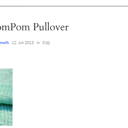
mPom Pullover
nwlh
12. Juli 2013
in
0