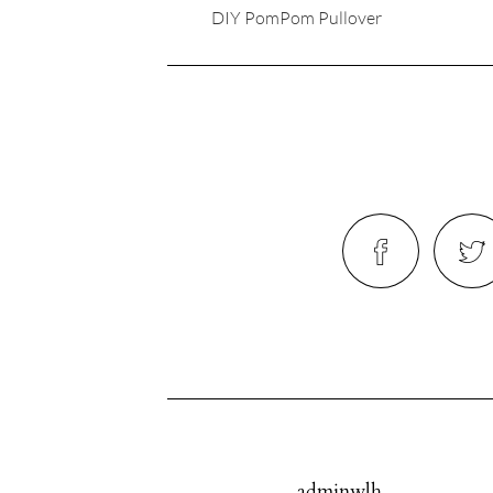
DIY PomPom Pullover
adminwlh