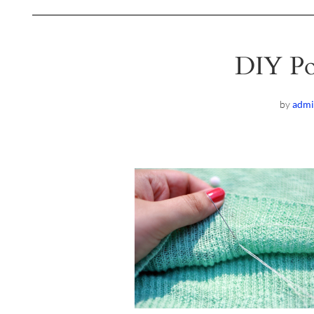
DIY Po
by
admi