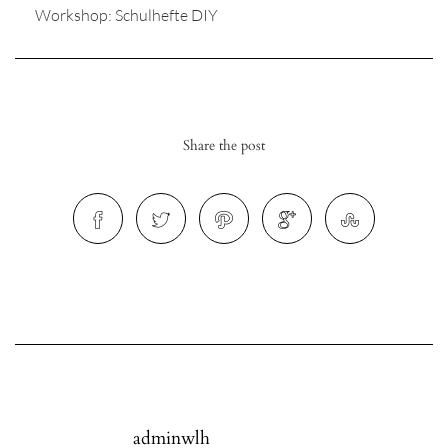
Workshop: Schulhefte DIY
r
Share the post
ionen
to
b
adminwlh