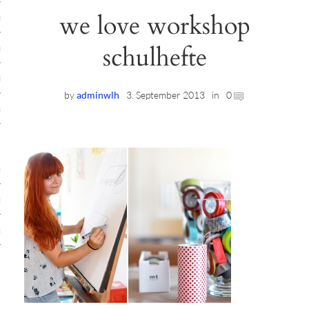
we love workshop
ruck-Workshops
schulhefte
op-Location
ilding-Workshops
by
adminwlh
3. September 2013
in
0
rkshops
op
rkshops
oad
ein