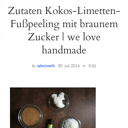
Zutaten Kokos-Limetten-
ruck-Workshops
Fußpeeling mit braunem
op-Location
Zucker | we love
ilding-Workshops
rkshops
handmade
op
by
adminwlh
30. Juli 2014
in
0
rkshops
oad
ein