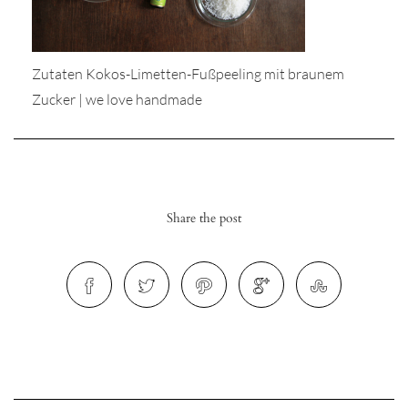
Zutaten Kokos-Limetten-Fußpeeling mit braunem
Zucker | we love handmade
r
ionen
Share the post
to
b