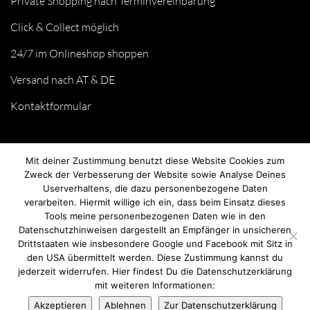
Private Shopping nach Terminvereinbarung
Click & Collect möglich
24/7 im Onlineshop shoppen
Versand nach AT & DE
Kontaktformular
Mit deiner Zustimmung benutzt diese Website Cookies zum
Zweck der Verbesserung der Website sowie Analyse Deines
Userverhaltens, die dazu personenbezogene Daten
verarbeiten. Hiermit willige ich ein, dass beim Einsatz dieses
Tools meine personenbezogenen Daten wie in den
Datenschutzhinweisen dargestellt an Empfänger in unsicheren
Drittstaaten wie insbesondere Google und Facebook mit Sitz in
© we love handmade 2026. All rights reserved.
den USA übermittelt werden. Diese Zustimmung kannst du
jederzeit widerrufen. Hier findest Du die Datenschutzerklärung
mit weiteren Informationen:
Akzeptieren
Ablehnen
Zur Datenschutzerklärung