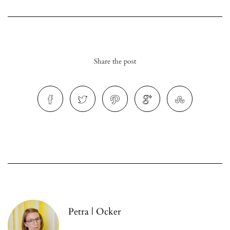
Share the post
r
ionen
to
b
Petra | Ocker