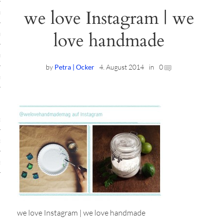
we love Instagram | we
ruck-Workshops
love handmade
op-Location
ilding-Workshops
by
Petra | Ocker
4. August 2014
in
0
rkshops
op
rkshops
oad
ein
we love Instagram | we love handmade