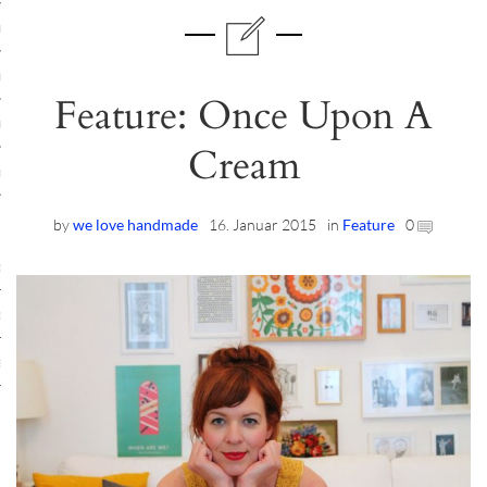
ruck-Workshops
op-Location
Feature: Once Upon A
ilding-Workshops
Cream
rkshops
op
by
we love handmade
16. Januar 2015
in
Feature
0
rkshops
oad
ein