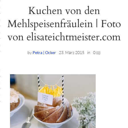
Kuchen von den
ruck-Workshops
Mehlspeisenfräulein | Foto
op-Location
von elisateichtmeister.com
ilding-Workshops
rkshops
by
Petra | Ocker
23. März 2015
in
0
op
rkshops
oad
ein