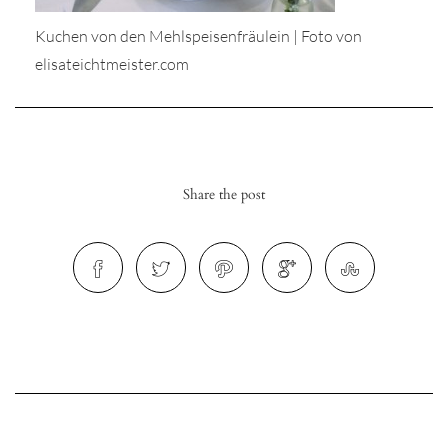
Kuchen von den Mehlspeisenfräulein | Foto von
elisateichtmeister.com
r
ionen
Share the post
to
b