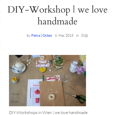
DIY-Workshop | we love
ruck-Workshops
handmade
op-Location
ilding-Workshops
by
Petra | Ocker
6. Mai 2015
in
0
rkshops
op
rkshops
oad
ein
DIY-Workshops in Wien | we love handmade