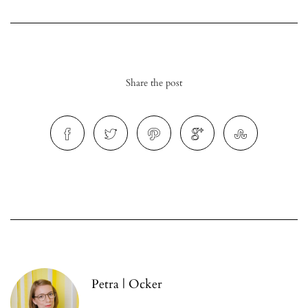
Share the post
r
ionen
to
b
Petra | Ocker