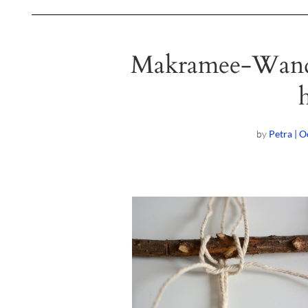
Makramee-Wandte
by
Petra | O