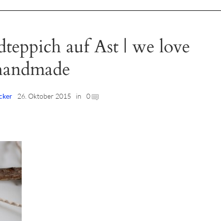
ppich auf Ast | we love
handmade
cker
26. Oktober 2015
in
0