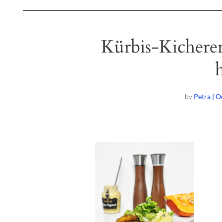
Kürbis-Kicherer
by
Petra | O