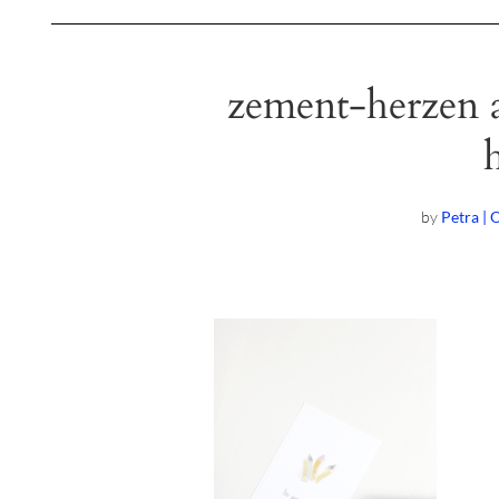
zement-herzen a
by
Petra | 