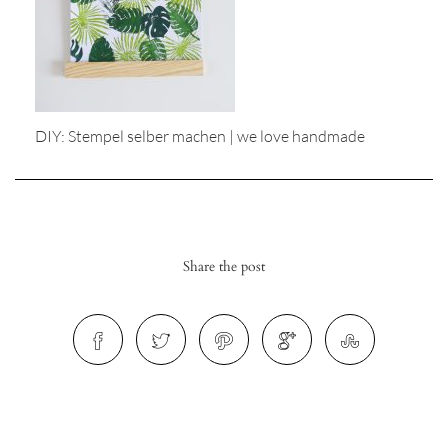
DIY: Stempel selber machen | we love handmade
r
ionen
Share the post
to
b