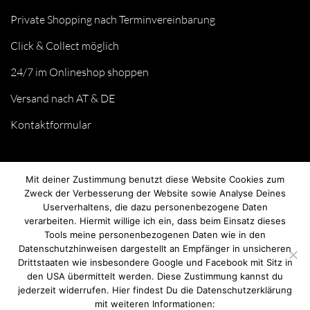
Private Shopping nach Terminvereinbarung
Click & Collect möglich
24/7 im Onlineshop shoppen
Versand nach AT & DE
Kontaktformular
Mit deiner Zustimmung benutzt diese Website Cookies zum
Zweck der Verbesserung der Website sowie Analyse Deines
Userverhaltens, die dazu personenbezogene Daten
verarbeiten. Hiermit willige ich ein, dass beim Einsatz dieses
Tools meine personenbezogenen Daten wie in den
Datenschutzhinweisen dargestellt an Empfänger in unsicheren
Drittstaaten wie insbesondere Google und Facebook mit Sitz in
© we love handmade 2026. All rights reserved.
den USA übermittelt werden. Diese Zustimmung kannst du
jederzeit widerrufen. Hier findest Du die Datenschutzerklärung
mit weiteren Informationen: