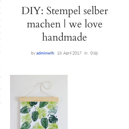
DIY: Stempel selber
ruck-Workshops
machen | we love
op-Location
handmade
ilding-Workshops
rkshops
by
adminwlh
18. April 2017
in
0
op
rkshops
oad
ein