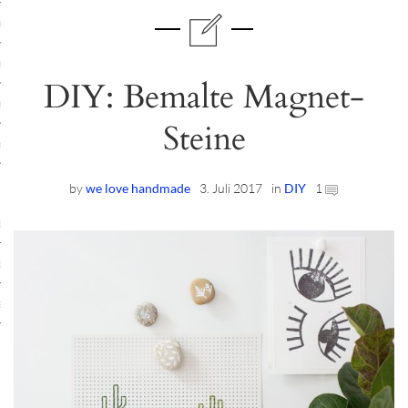
ruck-Workshops
op-Location
DIY: Bemalte Magnet-
ilding-Workshops
Steine
rkshops
op
by
we love handmade
3. Juli 2017
in
DIY
1
rkshops
oad
ein