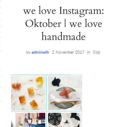
we love Instagram:
ruck-Workshops
Oktober | we love
op-Location
handmade
ilding-Workshops
rkshops
by
adminwlh
2. November 2017
in
0
op
rkshops
oad
ein