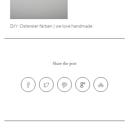
DIY: Ostereier färben | we love handmade
r
ionen
Share the post
to
b