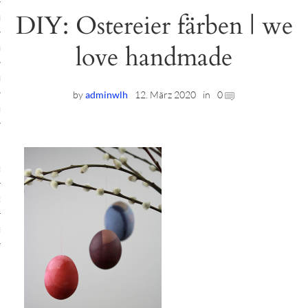
DIY: Ostereier färben | we
ruck-Workshops
love handmade
op-Location
ilding-Workshops
by
adminwlh
12. März 2020
in
0
rkshops
op
rkshops
oad
ein