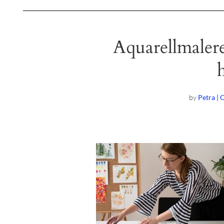
Aquarellmalere
by
Petra | 