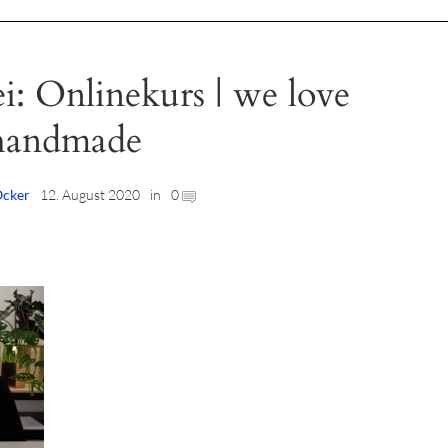
i: Onlinekurs | we love
handmade
Ocker
12. August 2020
in
0