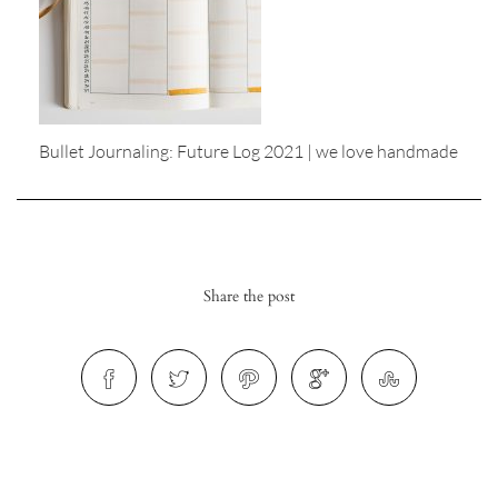
Bullet Journaling: Future Log 2021 | we love handmade
r
ionen
Share the post
to
b