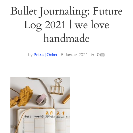
Bullet Journaling: Future
ruck-Workshops
Log 2021 | we love
op-Location
handmade
ilding-Workshops
rkshops
by
Petra | Ocker
8. Januar 2021
in
0
op
rkshops
oad
ein