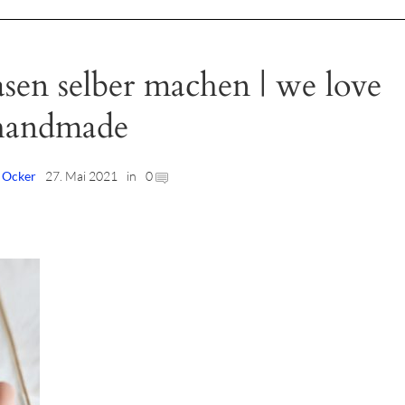
en selber machen | we love
handmade
| Ocker
27. Mai 2021
in
0