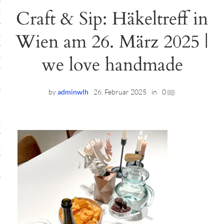
Craft & Sip: Häkeltreff in
ruck-Workshops
Wien am 26. März 2025 |
op-Location
we love handmade
ilding-Workshops
rkshops
by
adminwlh
26. Februar 2025
in
0
op
rkshops
oad
ein