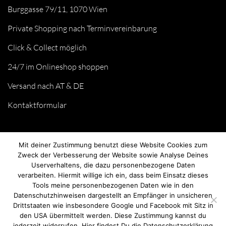
Burggasse 79/11, 1070 Wien
Private Shopping nach Terminvereinbarung
Click & Collect möglich
24/7 im Onlineshop shoppen
Versand nach AT & DE
Kontaktformular
Mit deiner Zustimmung benutzt diese Website Cookies zum
Zweck der Verbesserung der Website sowie Analyse Deines
Userverhaltens, die dazu personenbezogene Daten
verarbeiten. Hiermit willige ich ein, dass beim Einsatz dieses
Tools meine personenbezogenen Daten wie in den
Datenschutzhinweisen dargestellt an Empfänger in unsicheren
Drittstaaten wie insbesondere Google und Facebook mit Sitz in
© we love handmade 2026. All rights reserved.
den USA übermittelt werden. Diese Zustimmung kannst du
jederzeit widerrufen. Hier findest Du die Datenschutzerklärung