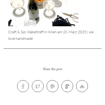
Craft & Sip: Häkeltreff in Wien am 26. März 2025 | we
r
love handmade
ionen
to
Share the post
b