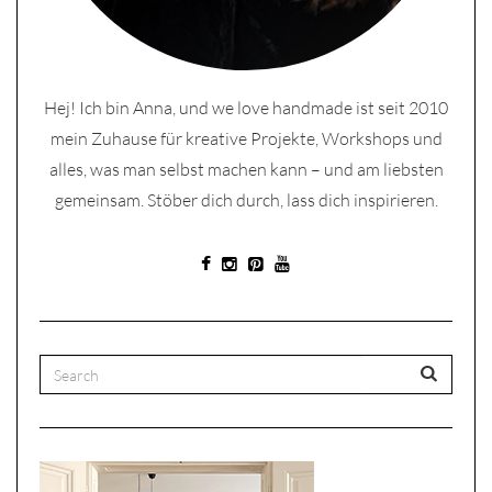
Hej! Ich bin Anna, und we love handmade ist seit 2010
mein Zuhause für kreative Projekte, Workshops und
alles, was man selbst machen kann – und am liebsten
gemeinsam. Stöber dich durch, lass dich inspirieren.