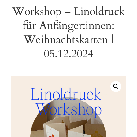
Workshop – Linoldruck
ruck-Workshops
für Anfänger:innen:
op-Location
Weihnachtskarten |
ilding-Workshops
rkshops
05.12.2024
op
rkshops
oad
ein