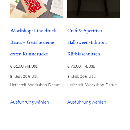
können
auf
der
Workshop: Linoldruck
Craft & Aperitivo —
Produktseite
gewählt
Basics – Gestalte deine
Halloween-Edition:
werden
ersten Kunstdrucke
Kürbis schnitzen
€
81,00
€
73,00
inkl. USt.
inkl. USt.
Enthält 20% USt.
Enthält 20% USt.
Lieferzeit: Workshop-Datum
Lieferzeit: Workshop-Datum
Dieses
Dieses
Ausführung wählen
Ausführung wählen
Produkt
Produkt
weist
weist
mehrere
mehrere
Varianten
Varianten