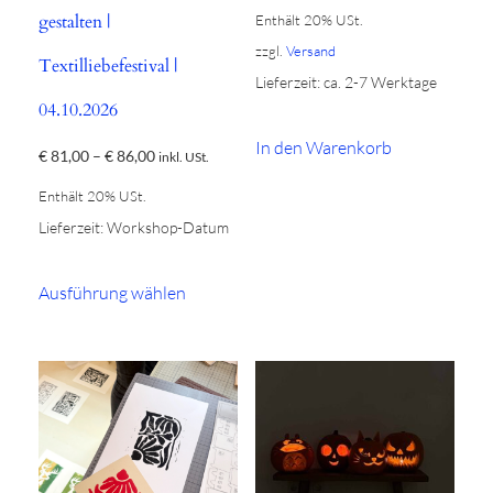
gestalten |
Enthält 20% USt.
zzgl.
Versand
Textilliebefestival |
Lieferzeit: ca. 2-7 Werktage
04.10.2026
In den Warenkorb
Preisspanne:
€
81,00
–
€
86,00
inkl. USt.
€ 81,00
Enthält 20% USt.
bis
Lieferzeit: Workshop-Datum
€ 86,00
Dieses
Ausführung wählen
Produkt
weist
mehrere
Varianten
auf.
Die
Optionen