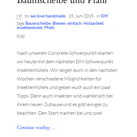
Baumscheibe und Pfahl
by
we love handmade
15. Juni 2015
in
DIY
tags
Baumscheibe
,
Bienen
,
einfach
,
Holzarbeit
,
Insektenhotel
,
Pfahl
0
r
Nach unserem Concrete-Schwerpunkt starten
ionen
wir heute mit dem nächsten DIY-Schwerpunkt:
Insektenhotels. Wir zeigen euch in den nächsten
Wochen verschiedene Möglichkeiten für
to
Insektenhotels und geben euch auch ein paar
Tipps. Denn auch Insekten sind wählerisch bei
b
ihrem neuen Zuhause und es gibt einiges zu
beachten. Den Start machen bei uns zwei
Continue reading…