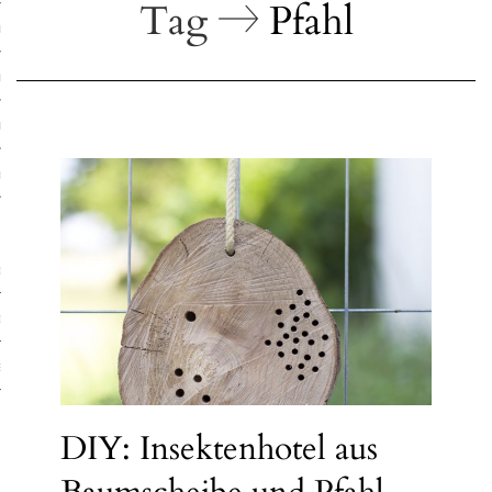
Tag
Pfahl
ruck-Workshops
op-Location
ilding-Workshops
rkshops
op
rkshops
oad
ein
DIY: Insektenhotel aus