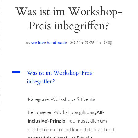
Was ist im Workshop-
ruck-Workshops
Preis inbegriffen?
op-Location
ilding-Workshops
by
we love handmade
30. Mai 2026
in
0
rkshops
op
A
Was ist im Workshop-Preis
rkshops
inbegriffen?
oad
Kategorie: Workshops & Events
ein
Bei unseren Workshops gilt das
‚All-
inclusive‘-Prinzip
– du musst dich um
nichts kümmern und kannst dich voll und