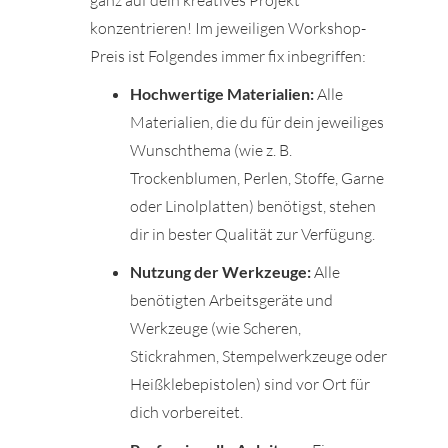
ganz auf dein kreatives Projekt
konzentrieren! Im jeweiligen Workshop-
Preis ist Folgendes immer fix inbegriffen:
Hochwertige Materialien:
Alle
Materialien, die du für dein jeweiliges
r
Wunschthema (wie z. B.
Trockenblumen, Perlen, Stoffe, Garne
ionen
oder Linolplatten) benötigst, stehen
dir in bester Qualität zur Verfügung.
to
Nutzung der Werkzeuge:
Alle
benötigten Arbeitsgeräte und
b
Werkzeuge (wie Scheren,
Stickrahmen, Stempelwerkzeuge oder
Heißklebepistolen) sind vor Ort für
dich vorbereitet.