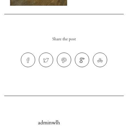
Share the post
r
ionen
to
b
adminwlh