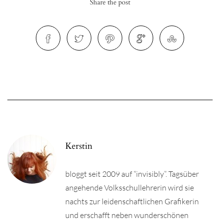
Share the post
r
ionen
to
Kerstin
b
bloggt seit 2009 auf “invisibly”. Tagsüber
angehende Volksschullehrerin wird sie
nachts zur leidenschaftlichen Grafikerin
und erschafft neben wunderschönen