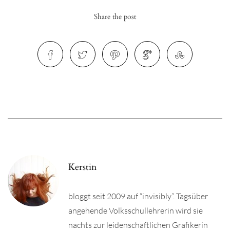
Share the post
r
ionen
to
b
Kerstin
bloggt seit 2009 auf “invisibly”. Tagsüber
angehende Volksschullehrerin wird sie
nachts zur leidenschaftlichen Grafikerin