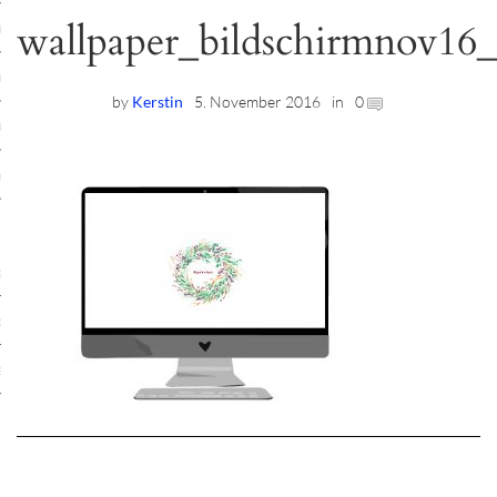
wallpaper_bildschirmnov16
ruck-Workshops
op-Location
by
Kerstin
5. November 2016
in
0
ilding-Workshops
rkshops
op
rkshops
oad
ein