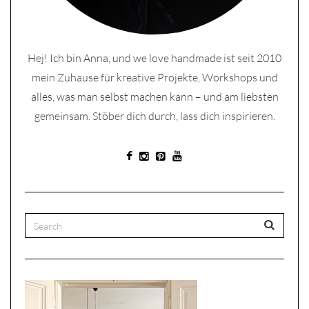
Hej! Ich bin Anna, und we love handmade ist seit 2010
mein Zuhause für kreative Projekte, Workshops und
alles, was man selbst machen kann – und am liebsten
gemeinsam. Stöber dich durch, lass dich inspirieren.