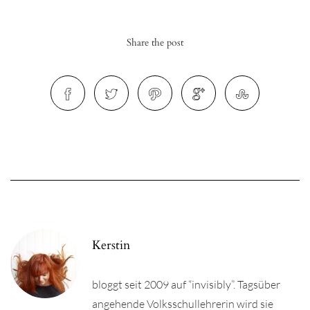
Share the post
r
ionen
to
b
Kerstin
bloggt seit 2009 auf “invisibly”. Tagsüber
angehende Volksschullehrerin wird sie