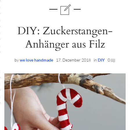
ruck-Workshops
op-Location
DIY: Zuckerstangen-
ilding-Workshops
Anhänger aus Filz
rkshops
op
by
we love handmade
17. Dezember 2018
in
DIY
0
rkshops
oad
ein