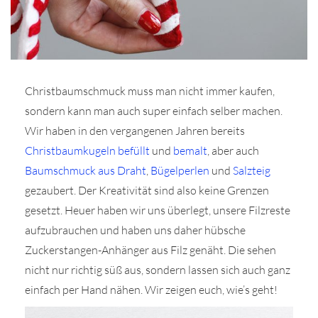
Christbaumschmuck muss man nicht immer kaufen,
r
sondern kann man auch super einfach selber machen.
Wir haben in den vergangenen Jahren bereits
ionen
Christbaumkugeln befüllt
und
bemalt
, aber auch
Baumschmuck aus Draht
,
Bügelperlen
und
Salzteig
gezaubert. Der Kreativität sind also keine Grenzen
to
gesetzt. Heuer haben wir uns überlegt, unsere Filzreste
b
aufzubrauchen und haben uns daher hübsche
Zuckerstangen-Anhänger aus Filz genäht. Die sehen
nicht nur richtig süß aus, sondern lassen sich auch ganz
einfach per Hand nähen. Wir zeigen euch, wie’s geht!