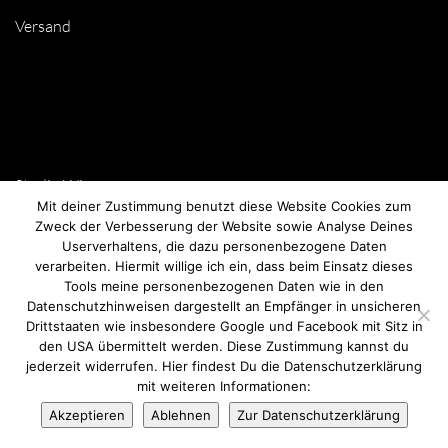
Versand
Studio Wien
Mit deiner Zustimmung benutzt diese Website Cookies zum
Burggasse 79/11, 1070 Wien
Zweck der Verbesserung der Website sowie Analyse Deines
Userverhaltens, die dazu personenbezogene Daten
Private Shopping nach Terminvereinbarung
verarbeiten. Hiermit willige ich ein, dass beim Einsatz dieses
Tools meine personenbezogenen Daten wie in den
Click & Collect möglich
Datenschutzhinweisen dargestellt an Empfänger in unsicheren
Drittstaaten wie insbesondere Google und Facebook mit Sitz in
24/7 im Onlineshop shoppen
den USA übermittelt werden. Diese Zustimmung kannst du
jederzeit widerrufen. Hier findest Du die Datenschutzerklärung
Versand nach AT & DE
mit weiteren Informationen:
Kontaktformular
Akzeptieren
Ablehnen
Zur Datenschutzerklärung